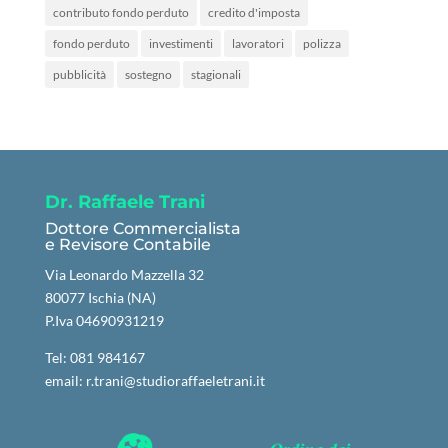
contributo fondo perduto
credito d'imposta
fondo perduto
investimenti
lavoratori
polizza
pubblicità
sostegno
stagionali
Dr. Raffaele Trani
Dottore Commercialista
e Revisore Contabile
Via Leonardo Mazzella 32
80077 Ischia (NA)
P.Iva 04690931219
Tel:
081 984167
email:
r.trani@studioraffaeletrani.it